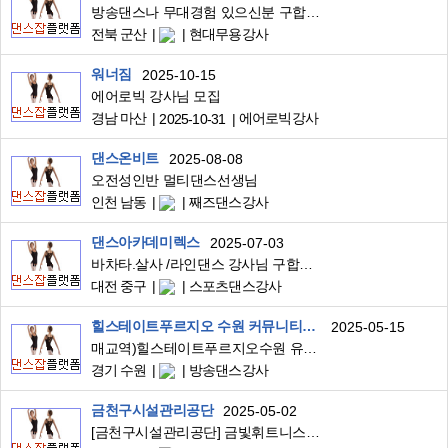
방송댄스나 무대경험 있으신분 구합니딘
전북 군산
현대무용강사
워너짐
2025-10-15
에어로빅 강사님 모집
경남 마산
에어로빅강사
2025-10-31
댄스온비트
2025-08-08
오전성인반 멀티댄스선생님
인천 남동
째즈댄스강사
댄스아카데미렉스
2025-07-03
바차타.살사 /라인댄스 강사님 구합니다
대전 중구
스포츠댄스강사
힐스테이트푸르지오 수원 커뮤니티센테
2025-05-15
매교역)힐스테이트푸르지오수원 유아발레강사 구인합니다.
경기 수원
방송댄스강사
금천구시설관리공단
2025-05-02
[금천구시설관리공단] 금빛휘트니스센터 파워댄스 강사님 모십니다.