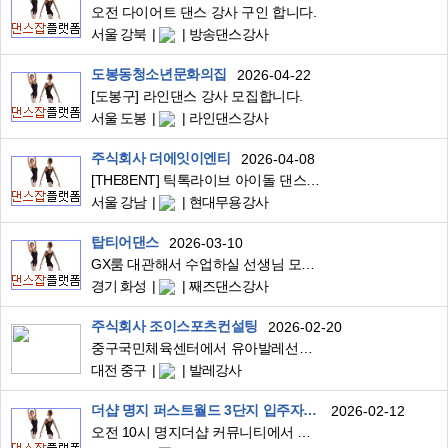
오전 다이어트 댄스 강사 구인 합니다.
서울 강북
방송댄스강사
도봉동청소년문화의집
2026-04-22
[도봉구] 라인댄스 강사 모집합니다.
서울 도봉
라인댄스강사
주식회사 더에잇이엔티
2026-04-08
[THE8ENT] 틱톡라이브 아이돌 댄스그룹 5기 모집(남자팀/여자팀)
서울 강남
현대무용강사
탑티어댄스
2026-03-10
GX룸 대관해서 수업하실 선생님 모십니다 (화성 병점)
경기 화성
째즈댄스강사
주식회사 조이스포츠컨설팅
2026-02-20
중구국민체육센터에서 유아발레선생님을 모십니다.
대전 중구
발레강사
더샵 명지 퍼스트월드 3단지 입주자대표회의
2026-02-12
오전 10시 명지더샵 커뮤니티에서 댄스강사님 구인합니다