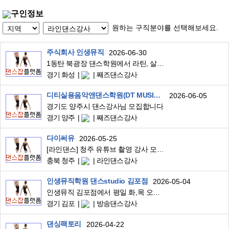
구인정보
원하는 구직분야를 선택해보세요.
주식회사 인생뮤직
2026-06-30
1동탄 북광장 댄스학원에서 라틴, 살사, 줌바 강사님 구인합니다 (8월 개설 예정)
경기 화성
째즈댄스강사
디티실용음악앤댄스학원(DT MUSIC&DANCE)
2026-06-05
경기도 양주시 댄스강사님 모집합니다
경기 양주
째즈댄스강사
다이써유
2026-05-25
[라인댄스] 청주 유튜브 촬영 강사 모집 (시간당 2.5만원)
충북 청주
라인댄스강사
인생뮤직학원 댄스studio 김포점
2026-05-04
인생뮤직 김포점에서 평일 화,목 오후 7시 셔플댄스 강사님을 모집합니다 !
경기 김포
방송댄스강사
댄싱팩토리
2026-04-22