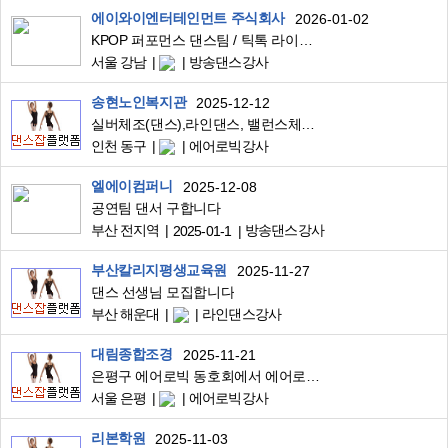
에이와이엔터테인먼트 주식회사
2026-01-02
KPOP 퍼포먼스 댄스팀 / 틱톡 라이브 아이돌 스타일 댄서 & 영문 능숙 DJ 모집 [AY ENT]
서울 강남
방송댄스강사
송현노인복지관
2025-12-12
실버체조(댄스),라인댄스, 밸런스체조 강사 모집합니다~~
인천 동구
에어로빅강사
엘에이컴퍼니
2025-12-08
공연팀 댄서 구합니다
부산 전지역
방송댄스강사
2025-01-1
부산칼리지평생교육원
2025-11-27
댄스 선생님 모집합니다
부산 해운대
라인댄스강사
대림종합조경
2025-11-21
은평구 에어로빅 동호회에서 에어로빅강사를 모십니다
서울 은평
에어로빅강사
리본학원
2025-11-03