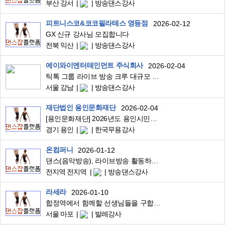
부산 강서
방송댄스강사
피트니스코&코코필라테스 영등점
2026-02-12
GX 신규 강사님 모집합니다
전북 익산
방송댄스강사
에이와이엔터테인먼트 주식회사
2026-02-04
틱톡 그룹 라이브 방송 크루 대규모 모집
서울 강남
방송댄스강사
재단법인 용인문화재단
2026-02-04
[용인문화재단] 2026년도 용인시민무용아카데미 프로그램 운영 강사 모집 공고
경기 용인
한국무용강사
온컴퍼니
2026-01-12
댄스(음악방송), 라이브방송 활동하실 분. (#자택, #프리랜서)
전지역 전지역
방송댄스강사
라세라
2026-01-10
합정역에서 함께할 선생님들을 구합니다
서울 마포
발레강사