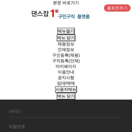
본문 바로가기
홈화면추가
메뉴열기
메뉴
닫기
채용정보
인재정보
구인등록(채용)
구직등록(인재)
마이페이지
이용안내
공지사항
임대/매매
사용자메뉴
메뉴
닫기
회
원
로
그
인