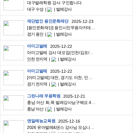
대구발레학원 강사 구인합니다.
대구 수성
발레강사
재단법인 용인문화재단
2025-12-23
[용인문화재단] 용인시민무용아카데미 강사 모집 공고
경기 용인
발레강사
아미고발레
2025-12-22
아미고발레 강사 대모집(인천/김포/파주/일산/이천/하남)
인천 전지역
발레강사
아미고발레
2025-12-22
[아미고발레] 대전, 경기도 이천, 인천, 하남, 남양주, 의정부, 구리, 파주, 일산 지역 강사 대모집
경기 전지역
발레강사
그린나래 무용학원
2025-12-21
충남 아산 화,목 발레강사님구해요 46559960
충남 아산
발레강사
엔알예능교육원
2025-12-16
2026 유아발레&댄스 강사님 모십니다(인천 부천 시흥 김포)