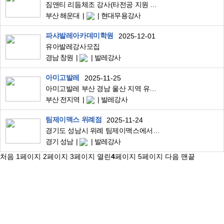
짐앤티 리듬체조 강사(타전공 지원 가능) 모집
부산 해운대
현대무용강사
파샤발레아카데미학원
2025-12-01
유아발레강사모집
경남 창원
발레강사
아미고발레
2025-11-25
아미고발레 부산 경남 울산 지역 유아발레 강사 모집 중
부산 전지역
발레강사
팀제이맥스 위례점
2025-11-24
경기도 성남시 위례 팀제이맥스에서 방송댄스 선생님 모십니다!
경기 성남
발레강사
처음
1
페이지
2
페이지
3
페이지
열린
4
페이지
5
페이지
다음
맨끝