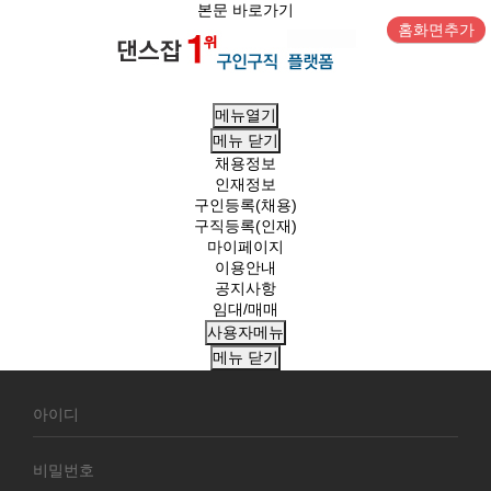
본문 바로가기
홈화면추가
메뉴열기
메뉴
닫기
채용정보
인재정보
구인등록(채용)
구직등록(인재)
마이페이지
이용안내
공지사항
임대/매매
사용자메뉴
메뉴
닫기
회
원
로
그
인