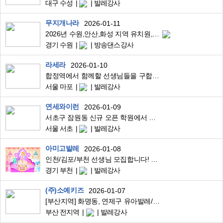
대구 수성
발레강사
무지개나라
2026-01-11
2026년 수원,안산,화성 지역 유치원, 어린이집 유아발레,댄스,국악강사모집
경기 수원
방송댄스강사
라세라
2026-01-10
합정역에서 함께할 선생님들을 구합니다
서울 마포
발레강사
연세와이런
2026-01-09
서초구 잠원동 신규 오픈 학원에서 발레 전임선생님 구인합니다
서울 서초
발레강사
아미고발레
2026-01-08
인천/김포/부천 선생님 모집합니다! (스케줄 첨부)
경기 부천
발레강사
(주)소예키즈
2026-01-07
[부산지역] 화명동, 연제구 유아발레/ 댄스 강사님 모집합니다.
부산 전지역
발레강사