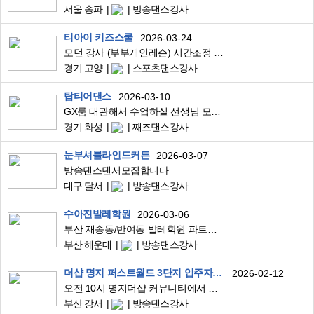
서울 송파
방송댄스강사
티아이 키즈스쿨
2026-03-24
모던 강사 (부부개인레슨) 시간조정 가능
경기 고양
스포츠댄스강사
탑티어댄스
2026-03-10
GX룸 대관해서 수업하실 선생님 모십니다 (화성 병점)
경기 화성
째즈댄스강사
눈부셔블라인드커튼
2026-03-07
방송댄스댄서모집합니다
대구 달서
방송댄스강사
수아진발레학원
2026-03-06
부산 재송동/반여동 발레학원 파트타임 댄스강사님 모십니다
부산 해운대
방송댄스강사
더샵 명지 퍼스트월드 3단지 입주자대표회의
2026-02-12
오전 10시 명지더샵 커뮤니티에서 댄스강사님 구인합니다
부산 강서
방송댄스강사