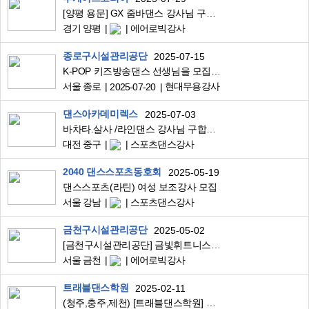
[양평 용문] GX 줌바댄스 강사님 구인합니다.
경기 양평
에어로빅강사
종로구시설관리공단
2025-07-15
K-POP 키즈방송댄스 선생님을 모집합니다(1명)
서울 종로
현대무용강사
2025-07-20
댄스아카데미렉스
2025-07-03
바차타.살사 /라인댄스 강사님 구합니다
대전 중구
스포츠댄스강사
2040 댄스스포츠동호회
2025-05-19
댄스스포츠(라틴) 여성 보조강사 모집
서울 강남
스포츠댄스강사
금천구시설관리공단
2025-05-02
[금천구시설관리공단] 금빛휘트니스센터 파워댄스 강사님 모십니다.
서울 금천
에어로빅강사
트래블댄스학원
2025-02-11
(청주,충주,제천) [트래블댄스학원] 강사님 구합니다