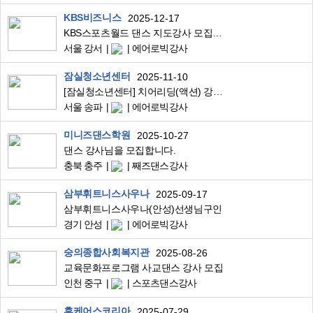
KBS비즈니스
2025-12-17
KBS스포츠월드 댄스 지도강사 모집 공고
서울 강서
에어로빅강사
잠실청소년센터
2025-11-10
[잠실청소년센터] 치어리딩(액션) 강사 구인
서울 송파
에어로빅강사
미니즈댄스학원
2025-10-27
댄스 강사님을 모집합니다.
충북 충주
째즈댄스강사
삼부휘트니스사우나
2025-09-17
삼부휘트니스사우나(안성)선생님구인
경기 안성
에어로빅강사
숭의종합사회복지관
2025-08-26
교육문화프로그램 사교댄스 강사 모집
인천 중구
스포츠댄스강사
후케어스코리아
2025-07-29