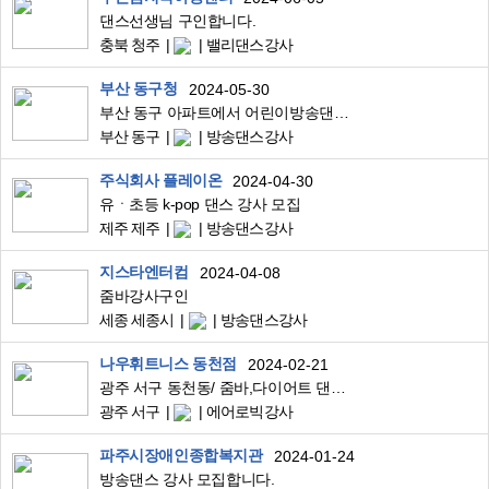
댄스선생님 구인합니다.
충북 청주
밸리댄스강사
부산 동구청
2024-05-30
부산 동구 아파트에서 어린이방송댄스 가르쳐주실 분 구합니다.
부산 동구
방송댄스강사
주식회사 플레이온
2024-04-30
유ㆍ초등 k-pop 댄스 강사 모집
제주 제주
방송댄스강사
지스타엔터컴
2024-04-08
줌바강사구인
세종 세종시
방송댄스강사
나우휘트니스 동천점
2024-02-21
광주 서구 동천동/ 줌바,다이어트 댄스, 요가, 필라테스 강사님 모집합니다(2월26일 오픈)
광주 서구
에어로빅강사
파주시장애인종합복지관
2024-01-24
방송댄스 강사 모집합니다.