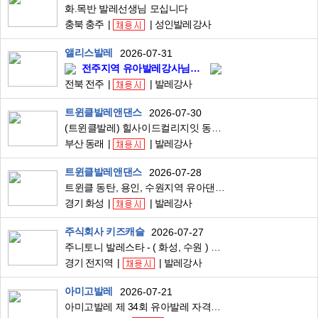
화.목반 발레선생님 모십니다
충북 충주
성인발레강사
앨리스발레
2026-07-31
전주지역 유아발레강사님을 모집합니다.
전북 전주
발레강사
트윈클발레앤댄스
2026-07-30
(트윈클발레) 힐사이드컬리지잇 동래원 강사모집 시간당 75000원
부산 동래
발레강사
트윈클발레앤댄스
2026-07-28
트윈클 동탄, 용인, 수원지역 유아댄스,체육,발레강사 구인
경기 화성
발레강사
주식회사 키즈캐슬
2026-07-27
주니토니 발레스타 - ( 화성, 수원 ) 지역 유아발레 강사님 구합니다.
경기 전지역
발레강사
아미고발레
2026-07-21
아미고발레 제 34회 유아발레 자격증 연수 과정 접수 오픈! 8월14일~8월16일 단 3일 과정