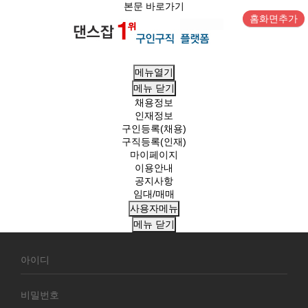
본문 바로가기
홈화면추가
메뉴열기
메뉴
닫기
채용정보
인재정보
구인등록(채용)
구직등록(인재)
마이페이지
이용안내
공지사항
임대/매매
사용자메뉴
메뉴
닫기
회
원
로
그
인