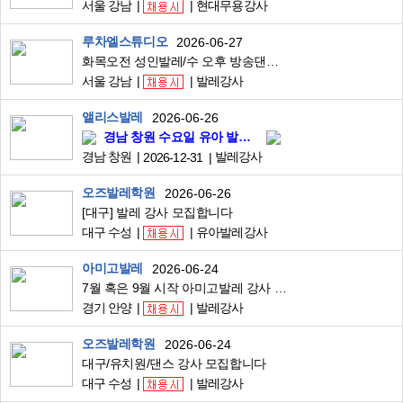
서울 강남
현대무용강사
루차엘스튜디오
2026-06-27
화목오전 성인발레/수 오후 방송댄스 모집합니다(개포동)
서울 강남
발레강사
앨리스발레
2026-06-26
경남 창원 수요일 유아 발레 강사 모집(전사매출2위센터)
경남 창원
발레강사
2026-12-31
오즈발레학원
2026-06-26
[대구] 발레 강사 모집합니다
대구 수성
유아발레강사
아미고발레
2026-06-24
7월 혹은 9월 시작 아미고발레 강사 구인합니다. (인천/강서/안양/관악구/시흥/안산/광명/이천/대전/구미)
경기 안양
발레강사
오즈발레학원
2026-06-24
대구/유치원/댄스 강사 모집합니다
대구 수성
발레강사