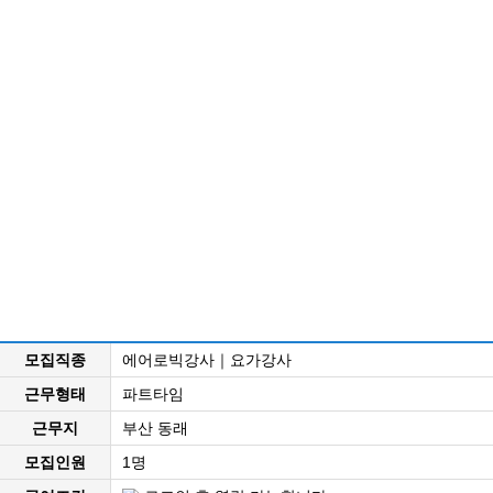
모집직종
에어로빅강사｜요가강사
근무형태
파트타임
근무지
부산 동래
모집인원
1명