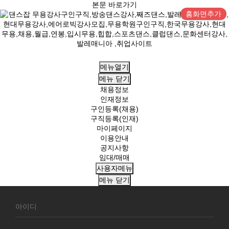
본문 바로가기
홈화면추가
메뉴열기
메뉴
닫기
채용정보
인재정보
구인등록(채용)
구직등록(인재)
마이페이지
이용안내
공지사항
임대/매매
사용자메뉴
메뉴
닫기
회
원
로