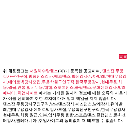
목록
위 채용광고는
서원해수탕헬스
(이)가 등록한 공고이며,
댄스잡 무용
강사구인구직,방송댄스강사,째즈댄스,발레강사,유아발레,현대무용강
사,에어로빅강사모집,무용학원구인구직,한국무용강사,현대무용,채
용,월급,연봉,입시무용,힙합,스포츠댄스,클럽댄스,문화센터강사,발레
매니아 ,취업사이트
에서는 기재된 일자리 정보에 대한 오류와 사용자
가 이를 신뢰하여 취한 조치에 대해 일체 책임을 지지 않습니다.
댄스잡 무용강사구인구직,방송댄스강사,째즈댄스,발레강사,유아발
레,현대무용강사,에어로빅강사모집,무용학원구인구직,한국무용강사,
현대무용,채용,월급,연봉,입시무용,힙합,스포츠댄스,클럽댄스,문화센
터강사,발레매니아 ,취업사이트의 동의없이 재 배포할 수 없습니다.