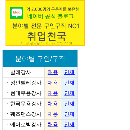
분야별 구인/구직
ㆍ
발레강사
채용
인재
ㆍ
성인발레강사
채용
인재
ㆍ
현대무용강사
채용
인재
ㆍ
한국무용강사
채용
인재
ㆍ
째즈댄스강사
채용
인재
ㆍ
에어로빅강사
채용
인재