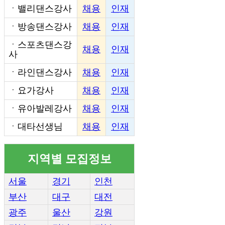
ㆍ
밸리댄스강사
채용
인재
ㆍ
방송댄스강사
채용
인재
ㆍ
스포츠댄스강
채용
인재
사
ㆍ
라인댄스강사
채용
인재
ㆍ
요가강사
채용
인재
ㆍ
유아발레강사
채용
인재
ㆍ
대타선생님
채용
인재
지역별 모집정보
서울
경기
인천
부산
대구
대전
광주
울산
강원