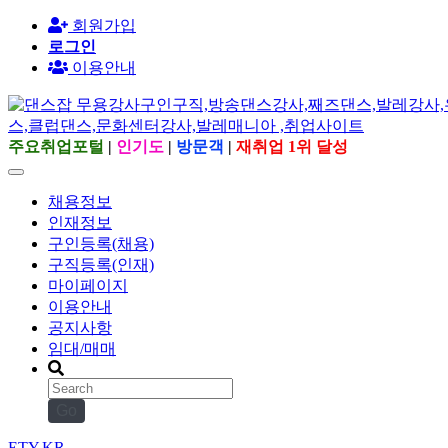
회원가입
로그인
이용안내
주요취업포털
|
인기도
|
방문객
|
재취업 1위 달성
채용정보
인재정보
구인등록(채용)
구직등록(인재)
마이페이지
이용안내
공지사항
임대/매매
Go
ETY.KR