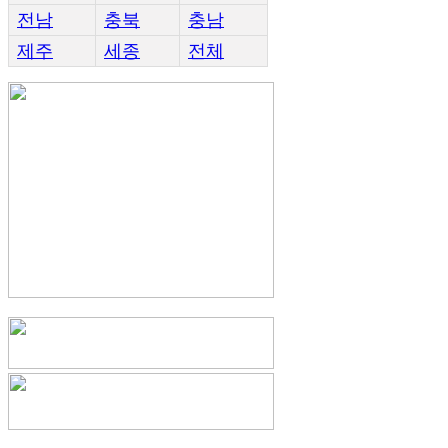
전남
충북
충남
제주
세종
전체