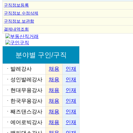
구직정보등록
구직정보 수정삭제
구직정보 보관함
결제내역조회
분야별 구인/구직
ㆍ
발레강사
채용
인재
ㆍ
성인발레강사
채용
인재
ㆍ
현대무용강사
채용
인재
ㆍ
한국무용강사
채용
인재
ㆍ
째즈댄스강사
채용
인재
ㆍ
에어로빅강사
채용
인재
ㆍ
밸리댄스강사
채용
인재