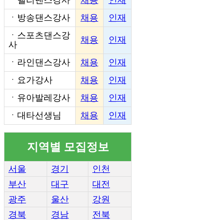
ㆍ
방송댄스강사
채용
인재
ㆍ
스포츠댄스강
채용
인재
사
ㆍ
라인댄스강사
채용
인재
ㆍ
요가강사
채용
인재
ㆍ
유아발레강사
채용
인재
ㆍ
대타선생님
채용
인재
지역별 모집정보
서울
경기
인천
부산
대구
대전
광주
울산
강원
경북
경남
전북