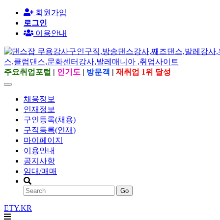
회원가입
로그인
이용안내
주요취업포털
|
인기도
|
방문객
|
재취업 1위 달성
채용정보
인재정보
구인등록(채용)
구직등록(인재)
마이페이지
이용안내
공지사항
임대/매매
Go
ETY.KR