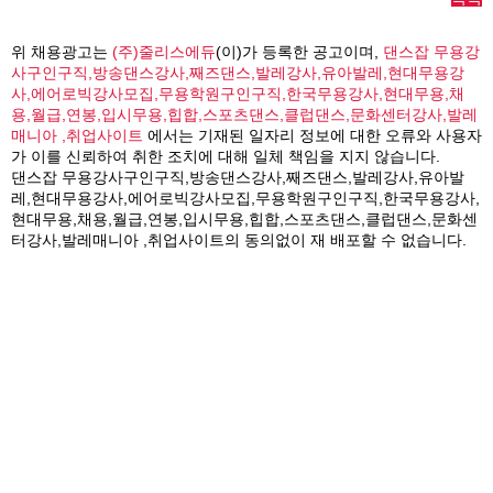
위 채용광고는
(주)줄리스에듀
(이)가 등록한 공고이며,
댄스잡 무용강
사구인구직,방송댄스강사,째즈댄스,발레강사,유아발레,현대무용강
사,에어로빅강사모집,무용학원구인구직,한국무용강사,현대무용,채
용,월급,연봉,입시무용,힙합,스포츠댄스,클럽댄스,문화센터강사,발레
매니아 ,취업사이트
에서는 기재된 일자리 정보에 대한 오류와 사용자
가 이를 신뢰하여 취한 조치에 대해 일체 책임을 지지 않습니다.
댄스잡 무용강사구인구직,방송댄스강사,째즈댄스,발레강사,유아발
레,현대무용강사,에어로빅강사모집,무용학원구인구직,한국무용강사,
현대무용,채용,월급,연봉,입시무용,힙합,스포츠댄스,클럽댄스,문화센
터강사,발레매니아 ,취업사이트의 동의없이 재 배포할 수 없습니다.