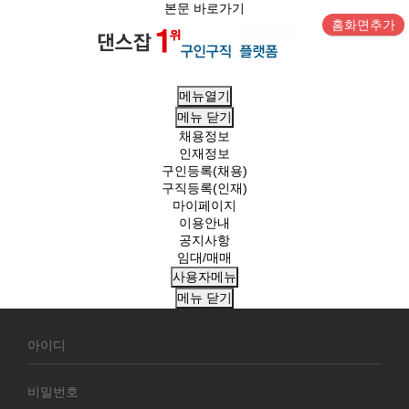
본문 바로가기
홈화면추가
메뉴열기
메뉴
닫기
채용정보
인재정보
구인등록(채용)
구직등록(인재)
마이페이지
이용안내
공지사항
임대/매매
사용자메뉴
메뉴
닫기
회
원
로
그
인