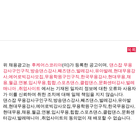
목록
위 채용광고는
후케어스코리아
(이)가 등록한 공고이며,
댄스잡 무용
강사구인구직,방송댄스강사,째즈댄스,발레강사,유아발레,현대무용강
사,에어로빅강사모집,무용학원구인구직,한국무용강사,현대무용,채
용,월급,연봉,입시무용,힙합,스포츠댄스,클럽댄스,문화센터강사,발레
매니아 ,취업사이트
에서는 기재된 일자리 정보에 대한 오류와 사용자
가 이를 신뢰하여 취한 조치에 대해 일체 책임을 지지 않습니다.
댄스잡 무용강사구인구직,방송댄스강사,째즈댄스,발레강사,유아발
레,현대무용강사,에어로빅강사모집,무용학원구인구직,한국무용강사,
현대무용,채용,월급,연봉,입시무용,힙합,스포츠댄스,클럽댄스,문화센
터강사,발레매니아 ,취업사이트의 동의없이 재 배포할 수 없습니다.