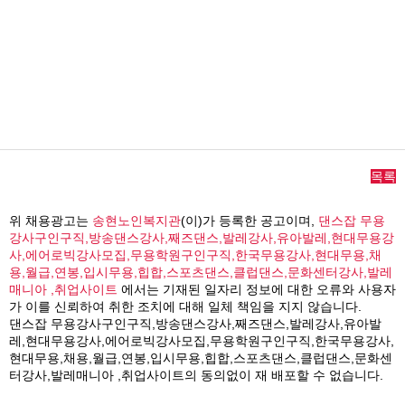
목록
위 채용광고는
송현노인복지관
(이)가 등록한 공고이며,
댄스잡 무용
강사구인구직,방송댄스강사,째즈댄스,발레강사,유아발레,현대무용강
사,에어로빅강사모집,무용학원구인구직,한국무용강사,현대무용,채
용,월급,연봉,입시무용,힙합,스포츠댄스,클럽댄스,문화센터강사,발레
매니아 ,취업사이트
에서는 기재된 일자리 정보에 대한 오류와 사용자
가 이를 신뢰하여 취한 조치에 대해 일체 책임을 지지 않습니다.
댄스잡 무용강사구인구직,방송댄스강사,째즈댄스,발레강사,유아발
레,현대무용강사,에어로빅강사모집,무용학원구인구직,한국무용강사,
현대무용,채용,월급,연봉,입시무용,힙합,스포츠댄스,클럽댄스,문화센
터강사,발레매니아 ,취업사이트의 동의없이 재 배포할 수 없습니다.