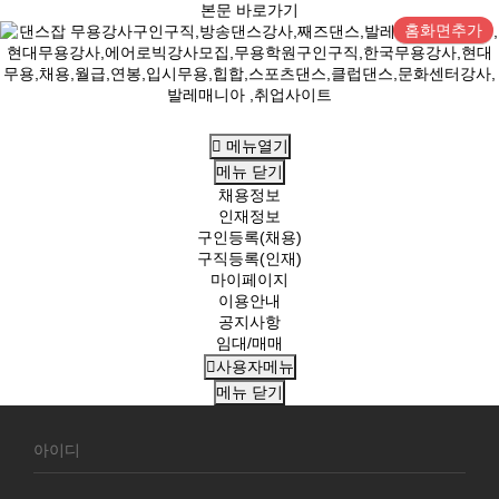
본문 바로가기
홈화면추가
메뉴열기
메뉴
닫기
채용정보
인재정보
구인등록(채용)
구직등록(인재)
마이페이지
이용안내
공지사항
임대/매매
사용자메뉴
메뉴
닫기
회
원
로