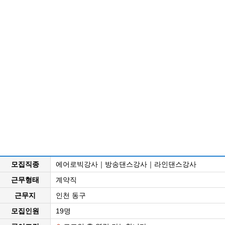
모집직종
에어로빅강사｜방송댄스강사｜라인댄스강사
근무형태
계약직
근무지
인천 동구
모집인원
19명