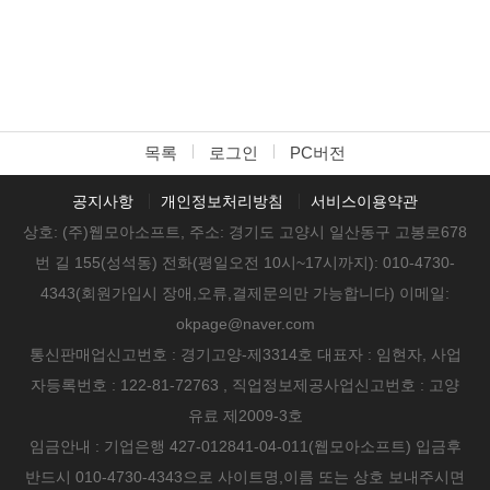
목록
로그인
PC버전
공지사항
개인정보처리방침
서비스이용약관
상호: (주)웹모아소프트, 주소: 경기도 고양시 일산동구 고봉로678
번 길 155(성석동) 전화(평일오전 10시~17시까지): 010-4730-
4343(회원가입시 장애,오류,결제문의만 가능합니다) 이메일:
okpage@naver.com
통신판매업신고번호 : 경기고양-제3314호 대표자 : 임현자, 사업
자등록번호 : 122-81-72763 , 직업정보제공사업신고번호 : 고양
유료 제2009-3호
임금안내 : 기업은행 427-012841-04-011(웹모아소프트) 입금후
반드시 010-4730-4343으로 사이트명,이름 또는 상호 보내주시면