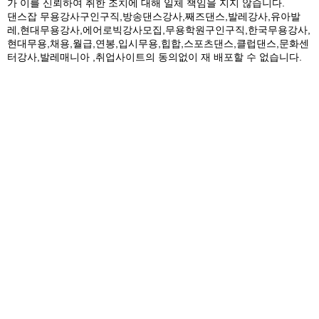
가 이를 신뢰하여 취한 조치에 대해 일체 책임을 지지 않습니다.
댄스잡 무용강사구인구직,방송댄스강사,째즈댄스,발레강사,유아발
레,현대무용강사,에어로빅강사모집,무용학원구인구직,한국무용강사,
현대무용,채용,월급,연봉,입시무용,힙합,스포츠댄스,클럽댄스,문화센
터강사,발레매니아 ,취업사이트의 동의없이 재 배포할 수 없습니다.