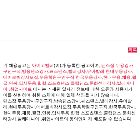
목록
위 채용광고는
아미고발레
(이)가 등록한 공고이며,
댄스잡 무용강사
구인구직,방송댄스강사,째즈댄스,발레강사,유아발레,현대무용강사,
에어로빅강사모집,무용학원구인구직,한국무용강사,현대무용,채용,월
급,연봉,입시무용,힙합,스포츠댄스,클럽댄스,문화센터강사,발레매니
아 ,취업사이트
에서는 기재된 일자리 정보에 대한 오류와 사용자가
이를 신뢰하여 취한 조치에 대해 일체 책임을 지지 않습니다.
댄스잡 무용강사구인구직,방송댄스강사,째즈댄스,발레강사,유아발
레,현대무용강사,에어로빅강사모집,무용학원구인구직,한국무용강사,
현대무용,채용,월급,연봉,입시무용,힙합,스포츠댄스,클럽댄스,문화센
터강사,발레매니아 ,취업사이트의 동의없이 재 배포할 수 없습니다.