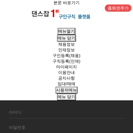
본문 바로가기
홈화면추가
메뉴열기
메뉴
닫기
채용정보
인재정보
구인등록(채용)
구직등록(인재)
마이페이지
이용안내
공지사항
임대/매매
사용자메뉴
메뉴
닫기
회
원
로
그
인