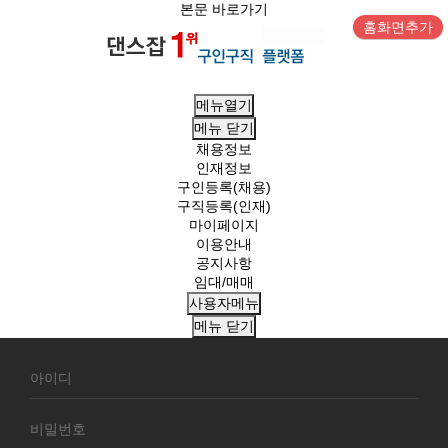
본문 바로가기
홈화면추가
메뉴열기
메뉴
닫기
채용정보
인재정보
구인등록(채용)
구직등록(인재)
마이페이지
이용안내
공지사항
임대/매매
사용자메뉴
메뉴
닫기
회
원
로
그
인