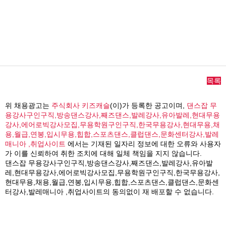
목록
위 채용광고는
주식회사 키즈캐슬
(이)가 등록한 공고이며,
댄스잡 무
용강사구인구직,방송댄스강사,째즈댄스,발레강사,유아발레,현대무용
강사,에어로빅강사모집,무용학원구인구직,한국무용강사,현대무용,채
용,월급,연봉,입시무용,힙합,스포츠댄스,클럽댄스,문화센터강사,발레
매니아 ,취업사이트
에서는 기재된 일자리 정보에 대한 오류와 사용자
가 이를 신뢰하여 취한 조치에 대해 일체 책임을 지지 않습니다.
댄스잡 무용강사구인구직,방송댄스강사,째즈댄스,발레강사,유아발
레,현대무용강사,에어로빅강사모집,무용학원구인구직,한국무용강사,
현대무용,채용,월급,연봉,입시무용,힙합,스포츠댄스,클럽댄스,문화센
터강사,발레매니아 ,취업사이트의 동의없이 재 배포할 수 없습니다.