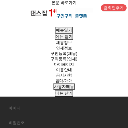
본문 바로가기
홈화면추가
메뉴열기
메뉴
닫기
채용정보
인재정보
구인등록(채용)
구직등록(인재)
마이페이지
이용안내
공지사항
임대/매매
사용자메뉴
메뉴
닫기
회
원
로
그
인