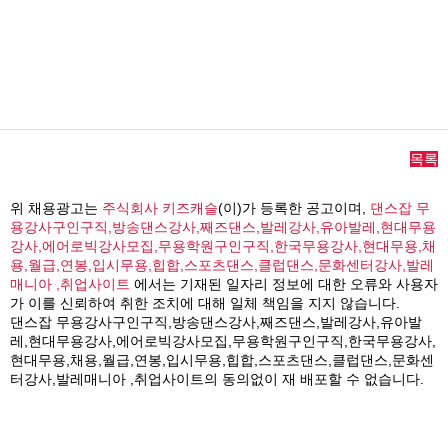
목록
위 채용광고는
주식회사 키즈캐슬
(이)가 등록한 공고이며,
댄스잡 무
용강사구인구직,방송댄스강사,째즈댄스,발레강사,유아발레,현대무용
강사,에어로빅강사모집,무용학원구인구직,한국무용강사,현대무용,채
용,월급,연봉,입시무용,힙합,스포츠댄스,클럽댄스,문화센터강사,발레
매니아 ,취업사이트
에서는 기재된 일자리 정보에 대한 오류와 사용자
가 이를 신뢰하여 취한 조치에 대해 일체 책임을 지지 않습니다.
댄스잡 무용강사구인구직,방송댄스강사,째즈댄스,발레강사,유아발
레,현대무용강사,에어로빅강사모집,무용학원구인구직,한국무용강사,
현대무용,채용,월급,연봉,입시무용,힙합,스포츠댄스,클럽댄스,문화센
터강사,발레매니아 ,취업사이트의 동의없이 재 배포할 수 없습니다.