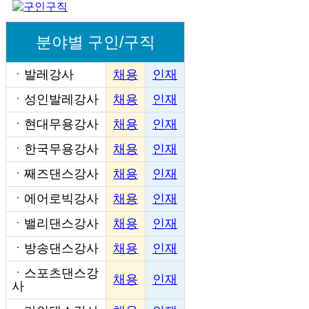
분야별 구인/구직
ㆍ
발레강사
채용
인재
ㆍ
성인발레강사
채용
인재
ㆍ
현대무용강사
채용
인재
ㆍ
한국무용강사
채용
인재
ㆍ
째즈댄스강사
채용
인재
ㆍ
에어로빅강사
채용
인재
ㆍ
밸리댄스강사
채용
인재
ㆍ
방송댄스강사
채용
인재
ㆍ
스포츠댄스강
채용
인재
사