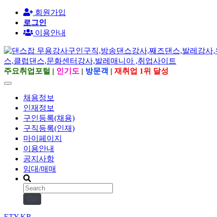
회원가입
로그인
이용안내
주요취업포털
|
인기도
|
방문객
|
재취업 1위 달성
채용정보
인재정보
구인등록(채용)
구직등록(인재)
마이페이지
이용안내
공지사항
임대/매매
Go
ETY.KR