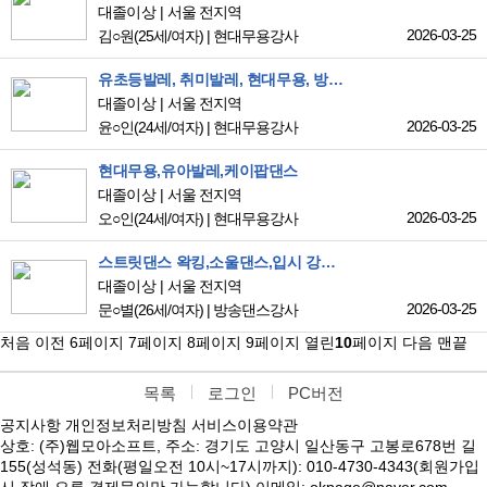
대졸이상
서울 전지역
2026-03-25
김○원
(25세/여자)
|
현대무용강사
유초등발레, 취미발레, 현대무용, 방송댄스 강사(석사 재학중~)
대졸이상
서울 전지역
2026-03-25
윤○인
(24세/여자)
|
현대무용강사
현대무용,유아발레,케이팝댄스
대졸이상
서울 전지역
2026-03-25
오○인
(24세/여자)
|
현대무용강사
스트릿댄스 왁킹,소울댄스,입시 강사 지원합니다. 경력있음.
대졸이상
서울 전지역
2026-03-25
문○별
(26세/여자)
|
방송댄스강사
처음
이전
6
페이지
7
페이지
8
페이지
9
페이지
열린
10
페이지
다음
맨끝
목록
로그인
PC버전
공지사항
개인정보처리방침
서비스이용약관
상호: (주)웹모아소프트, 주소: 경기도 고양시 일산동구 고봉로678번 길
155(성석동) 전화(평일오전 10시~17시까지): 010-4730-4343(회원가입