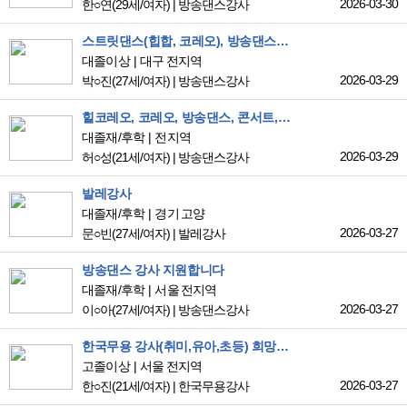
2026-03-30
한○연
(29세/여자)
|
방송댄스강사
스트릿댄스(힙합, 코레오), 방송댄스 강사
대졸이상
대구 전지역
2026-03-29
박○진
(27세/여자)
|
방송댄스강사
힐코레오, 코레오, 방송댄스, 콘서트, 입시 경력자입니다
대졸재/후학
전지역
2026-03-29
허○성
(21세/여자)
|
방송댄스강사
발레강사
대졸재/후학
경기 고양
2026-03-27
문○빈
(27세/여자)
|
발레강사
방송댄스 강사 지원합니다
대졸재/후학
서울 전지역
2026-03-27
이○아
(27세/여자)
|
방송댄스강사
한국무용 강사(취미,유아,초등) 희망합니다
고졸이상
서울 전지역
2026-03-27
한○진
(21세/여자)
|
한국무용강사