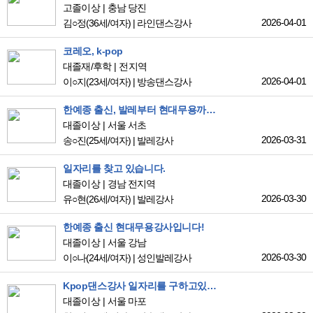
고졸이상
충남 당진
2026-04-01
김○정
(36세/여자)
|
라인댄스강사
코레오, k-pop
대졸재/후학
전지역
2026-04-01
이○지
(23세/여자)
|
방송댄스강사
한예종 출신, 발레부터 현대무용까지 가능합니다
대졸이상
서울 서초
2026-03-31
송○진
(25세/여자)
|
발레강사
일자리를 찾고 있습니다.
대졸이상
경남 전지역
2026-03-30
유○현
(26세/여자)
|
발레강사
한예종 출신 현대무용강사입니다!
대졸이상
서울 강남
2026-03-30
이○나
(24세/여자)
|
성인발레강사
Kpop댄스강사 일자리를 구하고있습니다
대졸이상
서울 마포