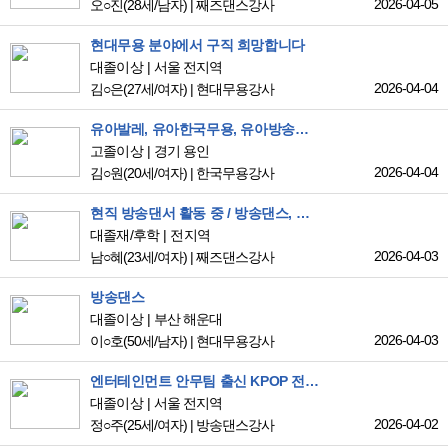
2026-04-05
오○진
(28세/남자)
|
째즈댄스강사
현대무용 분야에서 구직 희망합니다
대졸이상
서울 전지역
2026-04-04
김○은
(27세/여자)
|
현대무용강사
유아발레, 유아한국무용, 유아방송댄스 일자리를 찾고 있습니다
고졸이상
경기 용인
2026-04-04
김○원
(20세/여자)
|
한국무용강사
현직 방송댄서 활동 중 / 방송댄스, 힐댄스, 재즈댄스, 코레오 장르 가능합니다
대졸재/후학
전지역
2026-04-03
남○혜
(23세/여자)
|
째즈댄스강사
방송댄스
대졸이상
부산 해운대
2026-04-03
이○호
(50세/남자)
|
현대무용강사
엔터테인먼트 안무팀 출신 KPOP 전문 댄서입니다
대졸이상
서울 전지역
2026-04-02
정○주
(25세/여자)
|
방송댄스강사