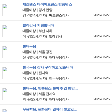
재즈댄스 다이어트댄스 방송댄스
대졸이상
경기 안양
2026-03-27
양○미
(44세/여자)
|
째즈댄스강사
발레강사 지원합니다
대졸이상
부산 사하
2026-03-26
이○영
(25세/여자)
|
발레강사
현대무용
대졸이상
서울 광진
2026-03-26
신○경
(40세/여자)
|
현대무용강사
한국무용 강사 구직하고 있습니다
대졸이상
전지역
2026-03-26
이○영
(31세/남자)
|
한국무용강사
현대무용, 방송댄스 분야 취업 희망합니다.
대졸이상
서울 전지역
2026-03-25
박○윤
(27세/여자)
|
현대무용강사
무용학원, 문화센터 일자리 찾고있습니다. 현대무용, 유아발레, 초등발레 분야 희망합니다.