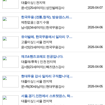
대졸이상
전지역
2026-04-07
윤○민
(25세/여자)
|
성인발레강사
한국무용 (전통,창작), 방송댄스,라인댄스 다수경력 구직 희망 합니다.
제한없음
경기 수원
2026-04-06
남○영
(34세/여자)
|
한국무용강사
유아발레, 한국무용에서 일자리 구합니다
고졸이상
서울 전지역
2026-04-06
윤○연
(21세/여자)
|
한국무용강사
재즈&핸즈코레오 전공입니다.
대졸재/후학
인천 전지역
2026-04-06
김○원
(21세/여자)
|
째즈댄스강사
현대무용 강사 일자리 구직합니다[즉흥, 움직임]
대졸이상
서울 전지역
2026-04-05
문○혁
(30세/남자)
|
현대무용강사
서울,경기,인천에서 스트릿댄스, 락킹댄스 강사로 구하고 있습니다
대졸이상
서울 전지역