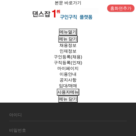
본문 바로가기
홈화면추가
메뉴열기
메뉴
닫기
채용정보
인재정보
구인등록(채용)
구직등록(인재)
마이페이지
이용안내
공지사항
임대/매매
사용자메뉴
메뉴
닫기
회
원
로
그
인