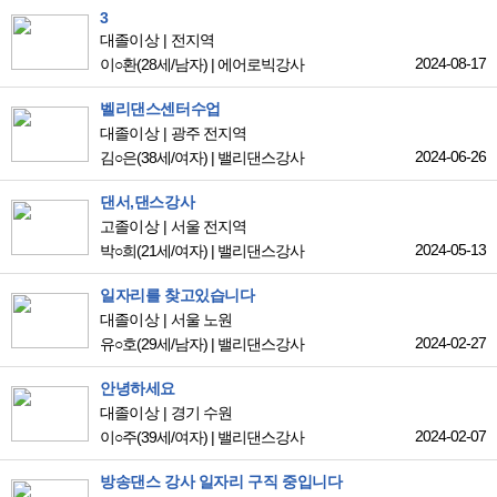
3
대졸이상
전지역
2024-08-17
이○환
(28세/남자)
|
에어로빅강사
벨리댄스센터수업
대졸이상
광주 전지역
2024-06-26
김○은
(38세/여자)
|
밸리댄스강사
댄서,댄스강사
고졸이상
서울 전지역
2024-05-13
박○희
(21세/여자)
|
밸리댄스강사
일자리를 찾고있습니다
대졸이상
서울 노원
2024-02-27
유○호
(29세/남자)
|
밸리댄스강사
안녕하세요
대졸이상
경기 수원
2024-02-07
이○주
(39세/여자)
|
밸리댄스강사
방송댄스 강사 일자리 구직 중입니다