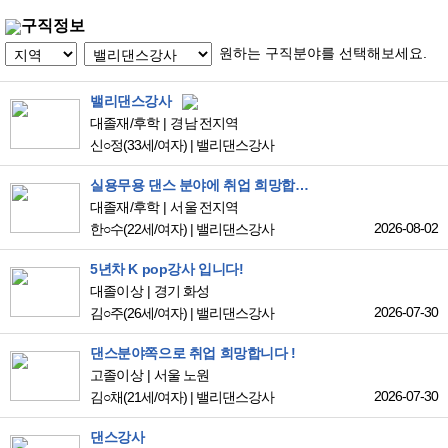
구직정보
원하는 구직분야를 선택해보세요.
밸리댄스강사
대졸재/후학
경남 전지역
신○정
(33세/여자)
|
밸리댄스강사
실용무용 댄스 분야에 취업 희망합니다.
대졸재/후학
서울 전지역
2026-08-02
한○수
(22세/여자)
|
밸리댄스강사
5년차 K pop강사 입니다!
대졸이상
경기 화성
2026-07-30
김○주
(26세/여자)
|
밸리댄스강사
댄스분야쪽으로 취업 희망합니다 !
고졸이상
서울 노원
2026-07-30
김○채
(21세/여자)
|
밸리댄스강사
댄스강사