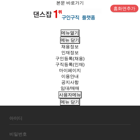
본문 바로가기
홈화면추가
메뉴열기
메뉴
닫기
채용정보
인재정보
구인등록(채용)
구직등록(인재)
마이페이지
이용안내
공지사항
임대/매매
사용자메뉴
메뉴
닫기
회
원
로
그
인