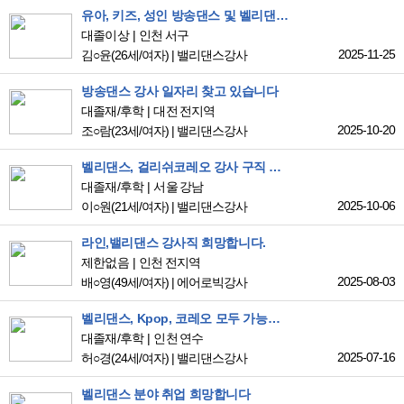
유아, 키즈, 성인 방송댄스 및 벨리댄스 강사입니다.
대졸이상
인천 서구
2025-11-25
김○윤
(26세/여자)
|
밸리댄스강사
방송댄스 강사 일자리 찾고 있습니다
대졸재/후학
대전 전지역
2025-10-20
조○람
(23세/여자)
|
밸리댄스강사
벨리댄스, 걸리쉬코레오 강사 구직 하고 있습니다
대졸재/후학
서울 강남
2025-10-06
이○원
(21세/여자)
|
밸리댄스강사
라인,밸리댄스 강사직 희망합니다.
제한없음
인천 전지역
2025-08-03
배○영
(49세/여자)
|
에어로빅강사
벨리댄스, Kpop, 코레오 모두 가능합니다
대졸재/후학
인천 연수
2025-07-16
허○경
(24세/여자)
|
밸리댄스강사
벨리댄스 분야 취업 희망합니다