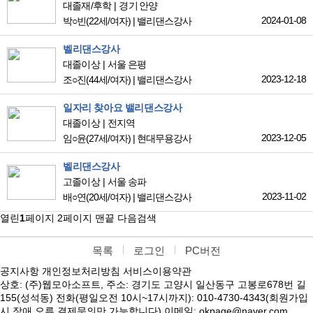
대졸재/후학
경기 안양
2024-01-08
박○빈
(22세/여자)
|
밸리댄스강사
벨리댄스강사
대졸이상
서울 은평
2023-12-18
조○진
(44세/여자)
|
밸리댄스강사
일자리 찾아요 밸리댄스강사
대졸이상
전지역
2023-12-05
임○윤
(27세/여자)
|
현대무용강사
벨리댄스강사
고졸이상
서울 송파
2023-11-02
배○연
(20세/여자)
|
밸리댄스강사
열린
1
페이지
2
페이지
맨끝
다음검색
목록
로그인
PC버전
공지사항
개인정보처리방침
서비스이용약관
상호: (주)웹모아소프트, 주소: 경기도 고양시 일산동구 고봉로678번 길
155(성석동) 전화(평일오전 10시~17시까지): 010-4730-4343(회원가입
시 장애,오류,결제문의만 가능합니다) 이메일: okpage@naver.com