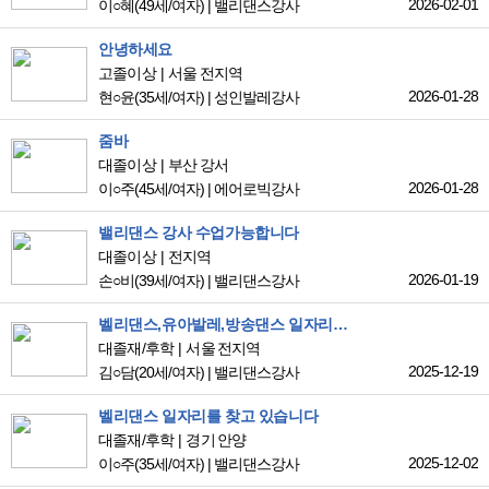
2026-02-01
이○혜
(49세/여자)
|
밸리댄스강사
안녕하세요
고졸이상
서울 전지역
2026-01-28
현○윤
(35세/여자)
|
성인발레강사
줌바
대졸이상
부산 강서
2026-01-28
이○주
(45세/여자)
|
에어로빅강사
밸리댄스 강사 수업가능합니다
대졸이상
전지역
2026-01-19
손○비
(39세/여자)
|
밸리댄스강사
벨리댄스,유아발레,방송댄스 일자리 찾고 있습니다! 대타도 가능합니다!
대졸재/후학
서울 전지역
2025-12-19
김○담
(20세/여자)
|
밸리댄스강사
벨리댄스 일자리를 찾고 있습니다
대졸재/후학
경기 안양
2025-12-02
이○주
(35세/여자)
|
밸리댄스강사