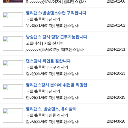
2025-01-06
이○○○○○○)
(47세/여자)
|
밸리댄스강사
벨리댄스/방송댄스수업 구직합니다
대졸재/후학
전지역
2025-01-02
우○리
(21세/여자)
|
밸리댄스강사
방송댄스 강사 당장 근무가능합니다
고졸이상
서울 전지역
2024-12-31
j○○○○○○7
(25세/여자)
|
째즈댄스강사
댄스강사 취업을 원합니다
대졸재/후학
대구 전지역
2024-10-23
강○은
(28세/여자)
|
밸리댄스강사
밸리댄스강사 분야에 취업을 희망합니다
대졸재/후학
전지역
2024-10-15
한○아
(21세/여자)
|
밸리댄스강사
벨리댄스, 방송댄스, 유아발레
대졸재/후학
인천 전지역
2024-08-20
김○서
(23세/여자)
|
밸리댄스강사