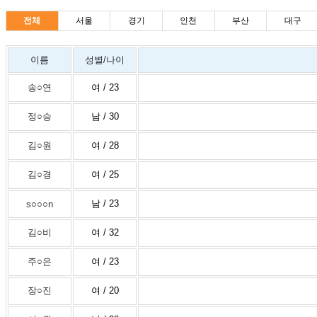
전체
서울
경기
인천
부산
대구
이름
성별/나이
송○연
여 / 23
정○승
남 / 30
김○원
여 / 28
김○경
여 / 25
남 / 23
s○○○n
김○비
여 / 32
주○은
여 / 23
장○진
여 / 20