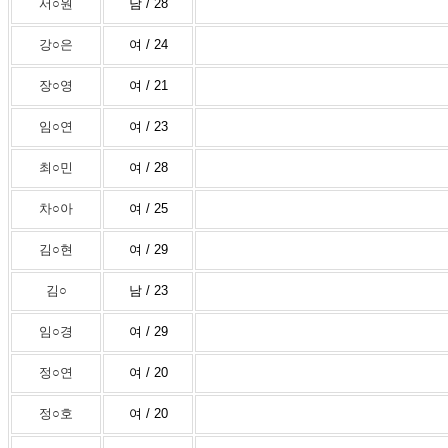
서○원
남 / 28
강○은
여 / 24
장○영
여 / 21
임○연
여 / 23
최○민
여 / 28
차○아
여 / 25
김○현
여 / 29
김○
남 / 23
임○경
여 / 29
정○연
여 / 20
정○호
여 / 20