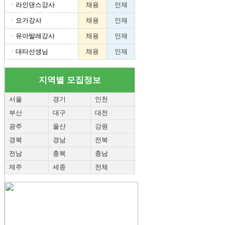
ㆍ
라인댄스강사
채용
인재
ㆍ
요가강사
채용
인재
ㆍ
유아발레강사
채용
인재
ㆍ
대타선생님
채용
인재
지역별 모집정보
서울
경기
인천
부산
대구
대전
광주
울산
강원
경북
경남
전북
전남
충북
충남
제주
세종
전체