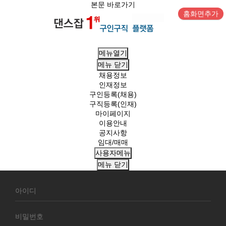
본문 바로가기
홈화면추가
메뉴열기
메뉴
닫기
채용정보
인재정보
구인등록(채용)
구직등록(인재)
마이페이지
이용안내
공지사항
임대/매매
사용자메뉴
메뉴
닫기
회
원
로
그
인