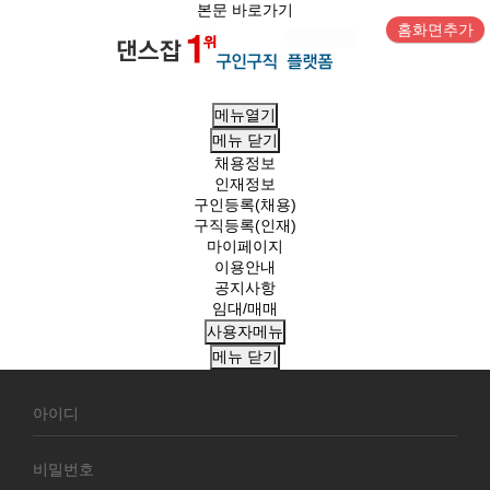
본문 바로가기
홈화면추가
메뉴열기
메뉴
닫기
채용정보
인재정보
구인등록(채용)
구직등록(인재)
마이페이지
이용안내
공지사항
임대/매매
사용자메뉴
메뉴
닫기
회
원
로
그
인