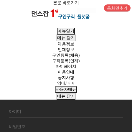
본문 바로가기
홈화면추가
메뉴열기
메뉴
닫기
채용정보
인재정보
구인등록(채용)
구직등록(인재)
마이페이지
이용안내
공지사항
임대/매매
사용자메뉴
메뉴
닫기
회
원
로
그
인